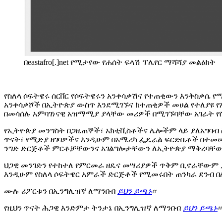
በeastafro[.]net የሚታየው የሐሰት ፍላሽ ፕሌየር ማሻሻያ መልዕክት
የስለላ ሶፍትዌሩ ሰርቨር የሶፍትዌሩን አንቀሳቃሽና የተጠቂውን እንቅስቃሴ የሚያ
አንቀሳቃሾች በኢትዮጵያ ውስጥ እንደሚገኙና ከተጠቂዎች መሀል የተለያዩ የ
በመሳሰሉ አምባገነናዊ አዝማሚያ ያላቸው መሪዎች በሚገኙባቸው አገራት የስ
የኢትዮጵያ መንግስት በጋዜጠኞች፣ አክቲቪስቶችና ሌሎችም ላይ ያለአግባብ ስለ
ጥናት፣ የሚድያ ዘገባዎችና እንዲሁም በአሜሪካ ፌዴራል ፍርድቤቶች በተመሠረ
ንግድ ድርጅቶች ምርቶቻቸውንና አገልግሎታቸውን ለኢትዮጵያ ማቅረባቸውን ቀ
ህጋዊ መንገድን የተከተለ የምርመራ ዘዴና መሣሪያዎች ጥቅም ቢኖራቸውም ያ
እንዲሁም የስለላ ሶፍትዌር አምራች ድርጅቶች የሚመሩበት ጠንካራ ደንብ በ
ሙሉ ሪፖርቱን በኢንግሊዝኛ ለማንበብ
ይህን ይጫኑ
፡፡
የዚህን ጥናት ሕጋዊ
እንድምታ ትንታኔ በኢንግሊዝኛ ለማንበብ
ይህን ይጫኑ
፡፡