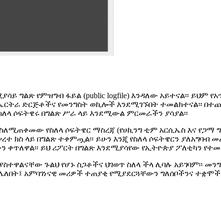
ሳይ ግልጽ የምዝግብ ፋይል (public logfile) እንዳለው አይተናል፡፡ ይህም
ኤርትራ ድርጅቶችና የመንግስት ወኪሎች እንደሚገኙበት ተመልክተናል፡፡ በተጨ
ለላ ሶፍትዌሩ በግልጽ ሥራ ላይ እንደሚውል ምርመራችን ያሳያል፡፡
ሚጠቀመው የስለላ ሶፍትዌር ማስረጃ (የሀኪንግ ቲም አርሲኤስ እና የጋማ ግሩፕ
ተ ክስ ላይ በግልጽ ተቀምጧል፡፡ ይሁን እንጂ የስለላ ሶፍትዌርን ያለአግባብ
ጥለዋል፡፡ ይህ ሪፖርት በግልጽ እንደሚያሳየው የኢትዮጵያ ፖለቲካን የተመሠ
ስተዋልናቸው ጉልህ የሆኑ ስጋቶችና ህገወጥ ስለላ ችላ ሊባሉ አይገባም፡፡ መ
ሌለበት፤ አምባገነናዊ መሪዎች ተጠያቂ የሚያደርጓቸውን ግለሰቦችንና ተቋሞች