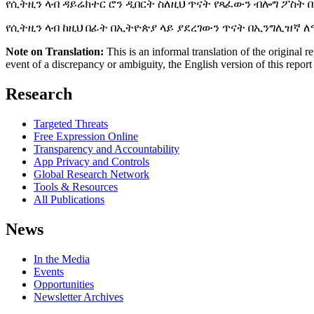
የሲትዚን ላብ ዳይሬክተር ሮን ዲበርት ስለዚህ ጥናት የጻፈውን ብሎግ ፖስት
የሲትዚን ላብ ከዚህ በፊት በኢትዮጵያ ላይ ያደረገውን ጥናት በኢንግሊዝኛ 
Note on Translation:
This is an informal translation of the original r
event of a discrepancy or ambiguity, the English version of this report 
Research
Targeted Threats
Free Expression Online
Transparency and Accountability
App Privacy and Controls
Global Research Network
Tools & Resources
All Publications
News
In the Media
Events
Opportunities
Newsletter Archives