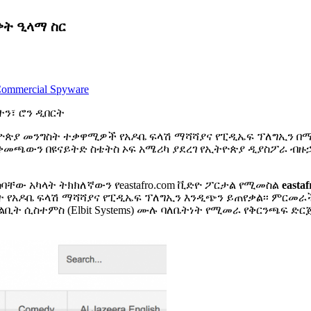
ቃት ዒላማ ስር
 Commercial Spyware
ተን፣ ሮን ዲበርት
ኢትዮጵያ መንግስት ተቃዋሚዎች የአዶቤ ፍላሽ ማሻሻያና የፒዲኤፍ ፕለግኢን በ
መቀመጫውን በዩናይትድ ስቴትስ ኦፍ አሜሪካ ያደረገ የኢትዮጵያ ዲያስፖራ ብዙኃ
ቸው አካላት ትክክለኛውን የeastafro.com ቪድዮ ፖርታል የሚመስል
eastaf
የአዶቤ ፍላሽ ማሻሻያና የፒዲኤፍ ፕለግኢን እንዲጭን ይጠየቃል፡፡ ምርመራችን 
ቢት ሲስተምስ (Elbit Systems) ሙሉ ባለቤትነት የሚመራ የቅርንጫፍ ድርጅ