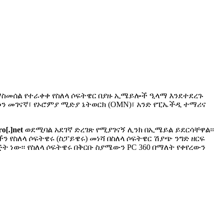
ማስመሰል የተራቀቀ የስለላ ሶፍትዌር በያዙ ኢሜይሎች ዒላማ እንደተደረጉ
ን መገናኛ፣ የኦሮምያ ሚድያ ኔትወርክ (OMN)፣ አንድ የፒኤችዲ ተማሪና
ro[.]net
ወደሚባል አደገኛ ድረገጽ የሚያገናኝ ሊንክ በኢሜይል ይደርሳቸዋል፡፡
የስለላ ሶፍትዌሩ (ስፓይዌሩ) መነሻ በስለላ ሶፍትዌር ሽያጭ ንግድ ዘርፍ
ት ነው፡፡ የስለላ ሶፍትዌሩ በቅርቡ ስያሜውን PC 360 በማለት የቀየረውን