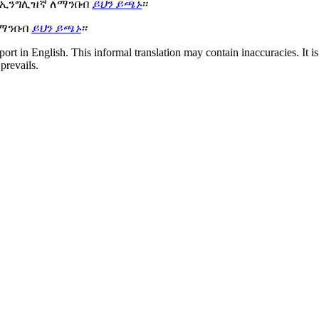
 በኢንግሊዝኛ ለማንበብ
ይህን ይጫኑ
፡፡
ለማንበብ
ይህን ይጫኑ
፡፡
eport in English. This informal translation may contain inaccuracies. It 
prevails.