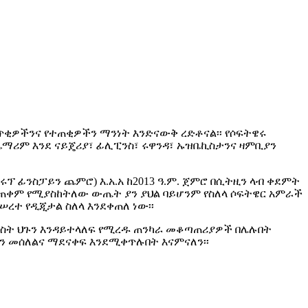
 የአጥቂዎችንና የተጠቂዎችን ማንነት እንድናውቅ ረድቶናል፡፡ የሶፍትዌሩ
ማሪም እንደ ናይጄሪያ፣ ፊሊፒንስ፣ ሩዋንዳ፣ ኡዝቤኪስታንና ዛምቢያን
 ፊንስፓይን ጨምሮ) እ.አ.አ ከ2013 ዓ.ም. ጀምሮ በሲትዚን ላብ ቀደምት
 መጠቀም የሚያስከትለው ውጤት ያን ያህል ባይሆንም የስለላ ሶፍትዌር አምራች
ረተ የዲጂታል ስለላ እንደቀጠለ ነው፡፡
ንግስት ህጉን እንዳይተላለፍ የሚረዱ ጠንካራ መቆጣጠሪያዎች በሌሉበት
ን መሰለልና ማደናቀፍ እንደሚቀጥሉበት እናምናለን፡፡