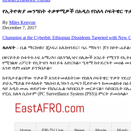
የኢትዮጵያ መንግስት ተቃዋሚዎች በአዲስ የስለላ ሶፍትዌር ጥ
By
Miles Kenyon
December 7, 2017
Champing at the Cyberbit: Ethiopian Dissidents Targeted with New
ጸሐፍት
– ቢል ማርክዛክ፣ ጂኦፍሪ አሌክዛንደር፣ ሳራ ማኩን፣ ጆን ስኮት-ሬይል
በዩናይትድ ስቴትስ ኦፍ አሜሪካ፣ በእንግሊዝና በሌሎች አገራት የሚገኙ የ
የሚገልጽ ሪፖርት የሲትዝን ላብ ይፋ አድርጓል፡፡ ዒላማ ከተደረጉት መሀል 
አንድ የህግ ጠበቃ ይገኙበታል፡፡
ከተከታተልናቸው ጥቃቶች እንደተመለከትነው የስለላ ሶፍትዌር ጥቃት የደረሰባ
ይህ ኢሜይል የተላከለት ግለሰብ ሊንኩን ሲጫን ቪድዮውን ከመመልከቱ በፊት 
ላይ አዲስ መጤ ወደሆነው የእስራኤል ሳይበርቢት መርቶናል፡፡ ሳይበርቢት በኤል
የፒሲ ስለላ ሲስተም (PC Surveillance System (PSS)) ምርት ይመስላል፡፡