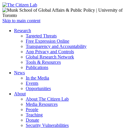
Open
Skip to main content
main
Close
Research
menu
main
Targeted Threats
menu
Free Expression Online
Transparency and Accountability
App Privacy and Controls
Global Research Network
Tools & Resources
Publications
News
In the Media
Events
Opportunities
About
About The Citizen Lab
Media Resources
People
Teaching
Donate
Security Vulnerabilities